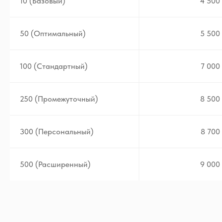
10 (Базовый)
4 500 
50 (Оптимальный)
5 500 
100 (Стандартный)
7 000 
250 (Промежуточный)
8 500 
300 (Персональный)
8 700 
500 (Расширенный)
9 000 