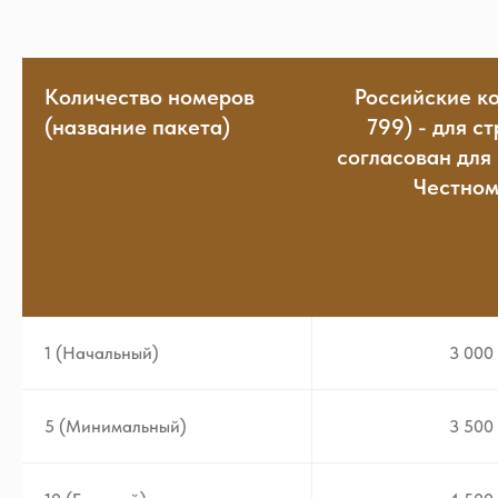
Количество номеров
Российские к
(название пакета)
799) - для с
согласован для
Честном
1 (Начальный)
3 000 
5 (Минимальный)
3 500 