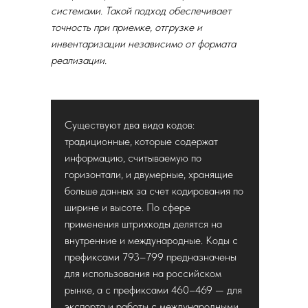
системами. Такой подход обеспечивает
точность при приемке, отгрузке и
инвентаризации независимо от формата
реализации.
Существуют два вида кодов:
традиционные, которые содержат
информацию, считываемую по
горизонтали, и двумерные, хранящие
больше данных за счет кодирования по
ширине и высоте. По сфере
применения штрихкоды делятся на
внутренние и международные. Коды с
префиксами 793–799 предназначены
для использования на российском
рынке, а с префиксами 460–469 — для
экспорта и работы с международными