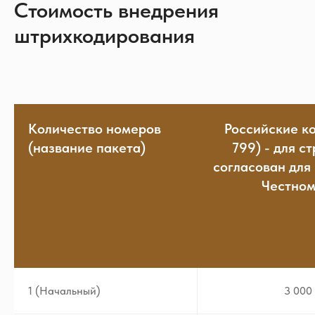
Стоимость внедрения
штрихкодирования
Количество номеров
Российские к
(название пакета)
799) - для с
согласован для
Честном
1 (Начальный)
3 000 